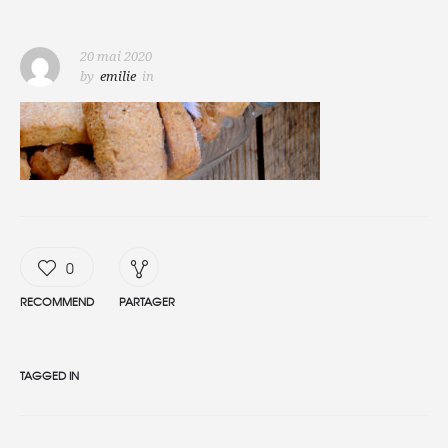
20 mai 2020
by
emilie
in
0
RECOMMEND
PARTAGER
TAGGED IN