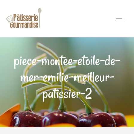
piece-montee-etoile-de-
mer-emilie-meilleur-
patissier-2